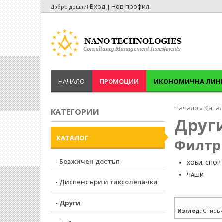
Вход
Нов профил
Добре дошли!
|
.
НАЧАЛО
ПРОМОЦИИ
ИКОНОМИЧНА ЛИН
Начало
Ката
»
КАТЕГОРИИ
Друг
КАТАЛОГ
Филтр
- Безжичен достъп
ХОБИ, СПОР
ЧАШИ
- Диспенсъри и тиксолепачки
- Други
Изглед:
Списъ