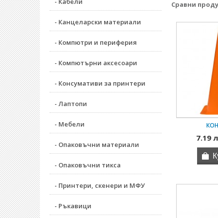
- Кабели
Сравни продук
- Канцеларски материали
- Компютри и периферия
- Компютърни аксесоари
- Консумативи за принтери
- Лаптопи
- Мебели
КОН
7.19 л
- Опаковъчни материали
- Опаковъчни тикса
- Принтери, скенери и МФУ
- Ръкавици