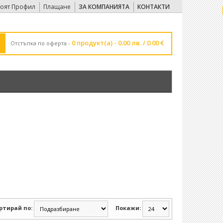
оят Профил
Плащане
ЗА КОМПАНИЯТА
КОНТАКТИ
0 продукт(а) - 0.00 лв. / 0.00 €
Отстъпка по оферта -
ртирай по:
Покажи: