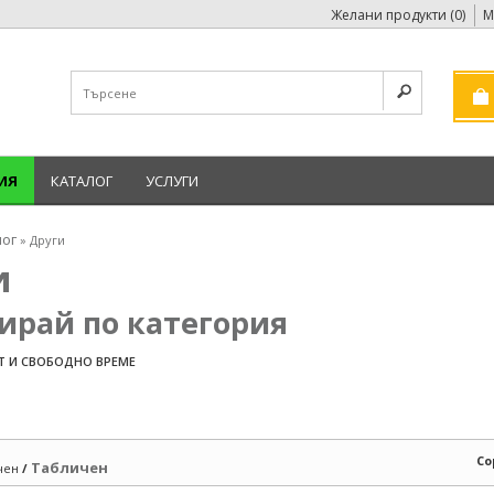
Желани продукти (0)
М
ИЯ
КАТАЛОГ
УСЛУГИ
лог
» Други
и
ирай по категория
Т И СВОБОДНО ВРЕМЕ
Со
Табличен
чен
/